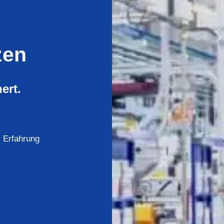
zen
ert.
r Erfahrung